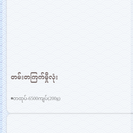
တမ်းတကြက်မှိုလုံး
◾တထုပ်-6500ကျပ်(200g)