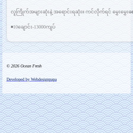
လူကြိုက်အများဆုံးနဲ့ အရောင်းရဆုံး။ ကင်လိုက်ရင် မွှေးမွှ
◾10ချောင်း-13000ကျပ်
© 2026 Ocean Fresh
Developed by Webdesignpapa