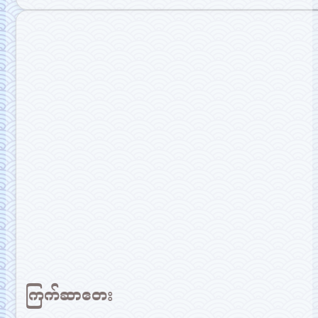
ကြက်ဆာတေး