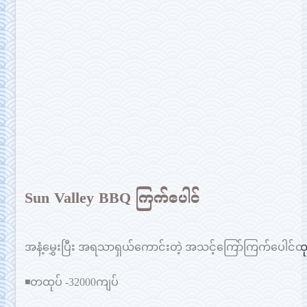
Sun Valley BBQ ကြက်ပေါင်
အနံ့မွှေးပြီး အရသာရှယ်ကောင်းတဲ့ အသင့်ကြော်ကြက်ပေါင်ထု
◾တထုပ် -32000ကျပ်