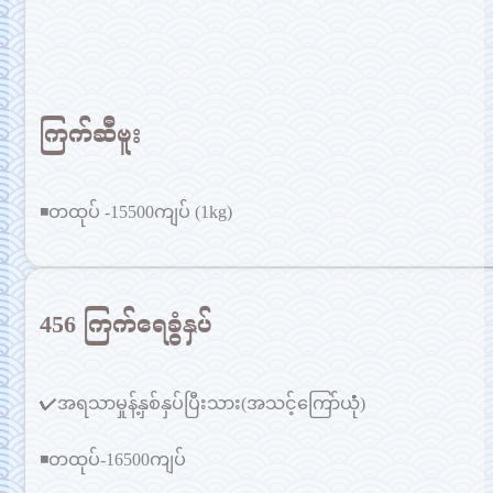
ကြက်ဆီဗူး
◾တထုပ် -15500ကျပ် (1kg)
456 ကြက်ရေခွံနှပ်
✔အရသာမှုန့်နှစ်နှပ်ပြီးသား(အသင့်ကြော်ယုံံ)
◾တထုပ်-16500ကျပ်