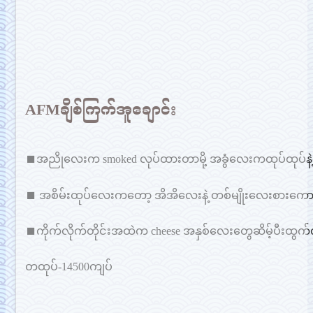
AFMချိစ်ကြက်အူချောင်း
⏹အညိုလေးက smoked လုပ်ထားတာမို့ အခွံလေးကထုပ်ထုပ်နဲ့ဝါ
⏹ အစိမ်းထုပ်လေးကတော့ အိအိလေးနဲ့ တစ်မျိုးလေးစားကောင
⏹ကိုက်လိုက်တိုင်းအထဲက cheese အနှစ်လေးတွေဆိမ့်ပ
တထုပ်-14500ကျပ်