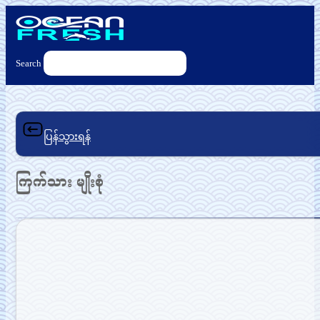
Search
ပြန်သွားရန်
ကြက်သား မျိုးစုံ