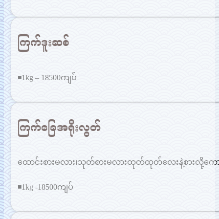
ကြက်ဒူးဆစ်
◾1kg – 18500ကျပ်
ကြက်ခြေအရိုးလွတ်
ထောင်းစားမလား၊သုတ်စားမလားထုတ်ထုတ်လေးနဲ့စားလို့ကော
◾1kg -18500ကျပ်