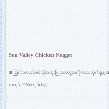
Sun Valley Chicken Nugget
⏹ကြက်သားစစ်စစ်ကိုအသုံးပြုထားလို့တကိုက်စားလိုက်ရုံနဲ့
တထုပ်-29500ကျပ်(1kg)