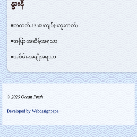
နွားနီ
◾တကတ်-13500ကျပ်(6ဘူးကတ်)
◾အပြာ-အဆိမ့်အရသာ
◾အစိမ်း-အချိုအရသာ
© 2026 Ocean Fresh
Developed by Webdesignpapa