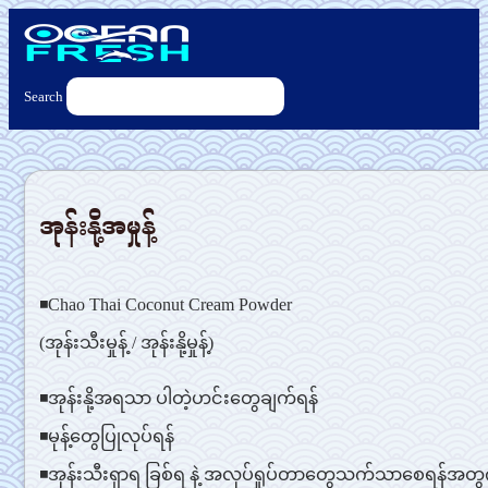
Search
အုန်းနို့အမှုန့်
◾Chao Thai Coconut Cream Powder
(အုန်းသီးမှုန့် / အုန်းနို့မှုန့်)
◾အုန်းနို့အရသာ ပါတဲ့ဟင်းတွေချက်ရန်
◾မုန့်တွေပြုလုပ်ရန်
◾အုန်းသီးရှာရ ခြစ်ရ နဲ့ အလုပ်ရှုပ်တာတွေသက်သာစေရန်အတွက်ယိ