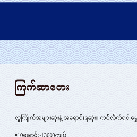
ကြက်ဆာတေး
လူကြိုက်အများဆုံးနဲ့ အရောင်းရဆုံး။ ကင်လိုက်ရင် မွ
◾10ချောင်း-13000ကျပ်