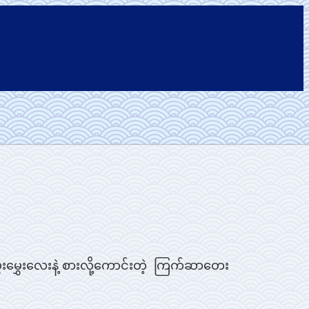
ှေးမွှေးလေးနဲ့ စားလို့ကောင်းတဲ့ ကြက်ဆာတေး