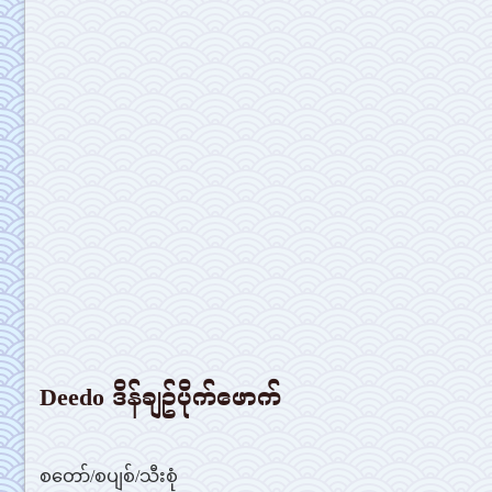
Deedo ဒိန်ချဥ်ပိုက်ဖောက်
စတော်/စပျစ်/သီးစုံ